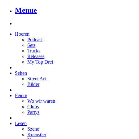
Menue
Hoeren
Podcast
Sets
Tracks
Releases
My Top Drei
Sehen
Street Art
Bilder
Feiern
Wo wir waren
Clubs
Partys
Lesen
Szene
Kuenstler