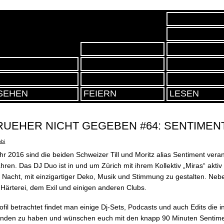
MY TOP DREI
RELEASES
TRACKS
WO WIR WA
SETS
STREET ART
CLUBS
BILDER
PARTYS
SEHEN
FEIERN
LESEN
RUEHER NICHT GEGEBEN #64: SENTIMEN
obi
r 2016 sind die beiden Schweizer Till und Moritz alias Sentiment verant
hren. Das DJ Duo ist in und um Zürich mit ihrem Kollektiv „Miras“ aktiv 
 Nacht, mit einzigartiger Deko, Musik und Stimmung zu gestalten. Nebe
Härterei, dem Exil und einigen anderen Clubs.
l betrachtet findet man einige Dj-Sets, Podcasts und auch Edits die in 
funden zu haben und wünschen euch mit den knapp 90 Minuten Sentime