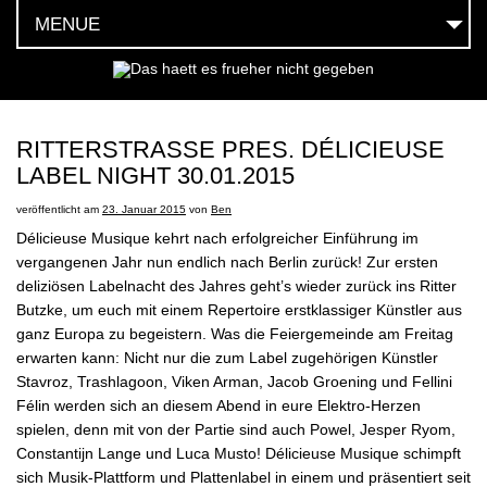
MENUE
HOEREN
SEHEN
RITTERSTRASSE PRES. DÉLICIEUSE
LABEL NIGHT 30.01.2015
FEIERN
veröffentlicht am
23. Januar 2015
von
Ben
LESEN
Délicieuse Musique kehrt nach erfolgreicher Einführung im
vergangenen Jahr nun endlich nach Berlin zurück! Zur ersten
MOEGEN
deliziösen Labelnacht des Jahres geht’s wieder zurück ins Ritter
Butzke, um euch mit einem Repertoire erstklassiger Künstler aus
HABEN
ganz Europa zu begeistern. Was die Feiergemeinde am Freitag
erwarten kann: Nicht nur die zum Label zugehörigen Künstler
SOCIAL
Stavroz, Trashlagoon, Viken Arman, Jacob Groening und Fellini
Félin werden sich an diesem Abend in eure Elektro-Herzen
TEAM
spielen, denn mit von der Partie sind auch Powel, Jesper Ryom,
Constantijn Lange und Luca Musto!
Délicieuse Musique schimpft
sich Musik-Plattform und Plattenlabel in einem und präsentiert seit
KONTAKT