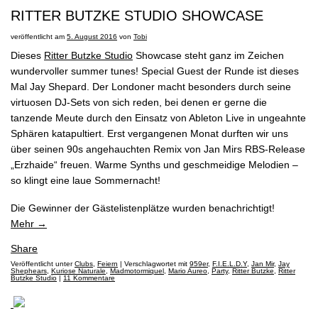
RITTER BUTZKE STUDIO SHOWCASE
IMPRESSUM
veröffentlicht am
5. August 2016
von
Tobi
Dieses
Ritter Butzke Studio
Showcase steht ganz im Zeichen
DISCLAIMER
wundervoller summer tunes! Special Guest der Runde ist dieses
Mal Jay Shepard. Der Londoner macht besonders durch seine
virtuosen DJ-Sets von sich reden, bei denen er gerne die
tanzende Meute durch den Einsatz von Ableton Live in ungeahnte
Sphären katapultiert. Erst vergangenen Monat durften wir uns
über seinen 90s angehauchten Remix von Jan Mirs RBS-Release
„Erzhaide“ freuen. Warme Synths und geschmeidige Melodien –
so klingt eine laue Sommernacht!
Die Gewinner der Gästelistenplätze wurden benachrichtigt!
Mehr
→
Share
Veröffentlicht unter
Clubs
,
Feiern
|
Verschlagwortet mit
959er
,
F.I.E.L.D.Y
,
Jan Mir
,
Jay
Shephears
,
Kuriose Naturale
,
Madmotormiquel
,
Mario Aureo
,
Party
,
Ritter Butzke
,
Ritter
Butzke Studio
|
11 Kommentare