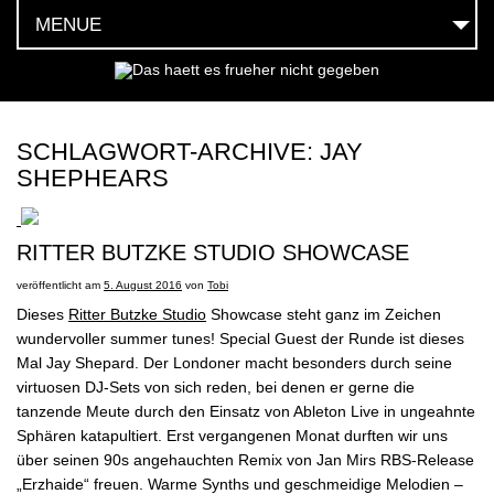
MENUE
HOEREN
SEHEN
SCHLAGWORT-ARCHIVE:
JAY
SHEPHEARS
FEIERN
LESEN
RITTER BUTZKE STUDIO SHOWCASE
MOEGEN
veröffentlicht am
5. August 2016
von
Tobi
Dieses
Ritter Butzke Studio
Showcase steht ganz im Zeichen
HABEN
wundervoller summer tunes! Special Guest der Runde ist dieses
Mal Jay Shepard. Der Londoner macht besonders durch seine
SOCIAL
virtuosen DJ-Sets von sich reden, bei denen er gerne die
tanzende Meute durch den Einsatz von Ableton Live in ungeahnte
TEAM
Sphären katapultiert. Erst vergangenen Monat durften wir uns
über seinen 90s angehauchten Remix von Jan Mirs RBS-Release
„Erzhaide“ freuen. Warme Synths und geschmeidige Melodien –
KONTAKT