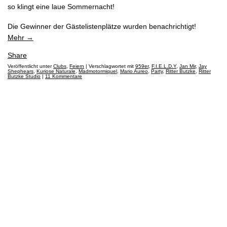
so klingt eine laue Sommernacht!
IMPRESSUM
Die Gewinner der Gästelistenplätze wurden benachrichtigt!
Mehr
→
DISCLAIMER
Share
Veröffentlicht unter
Clubs
,
Feiern
|
Verschlagwortet mit
959er
,
F.I.E.L.D.Y
,
Jan Mir
,
Jay
Shephears
,
Kuriose Naturale
,
Madmotormiquel
,
Mario Aureo
,
Party
,
Ritter Butzke
,
Ritter
Butzke Studio
|
11 Kommentare