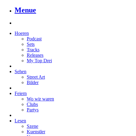
Menue
Hoeren
Podcast
Sets
Tracks
Releases
My Top Drei
Sehen
Street Art
Bilder
Feiern
Wo wir waren
Clubs
Partys
Lesen
Szene
Kuenstler