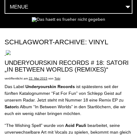
MENUE
HOEREN
SEHEN
SCHLAGWORT-ARCHIVE:
VINYL
FEIERN
UNDERYOURSKIN RECORDS # 18: SATORI
LESEN
„IN BETWEEN WORLDS (REMIXES)“
MOEGEN
veröffentlicht am
22. Mai 2015
von
Tobi
Das Label
Underyourskin Records
ist spätestens seit der
HABEN
fünften Katalognummer “Fat For Fun” von Schlepp Geist auf
unserem Radar. Jetzt steht mit Nummer 18 eine Remix EP zu
SOCIAL
Satori
s Album “In Between Worlds” in den Startlöchern, die wir
euch ein wenig näher bringen möchten.
TEAM
“The Wishing Spell” wurde von
Acid Pauli
bearbeitet, seine
unverwechselbare Art mit Vocals zu spielen, bekommt man gleich
KONTAKT