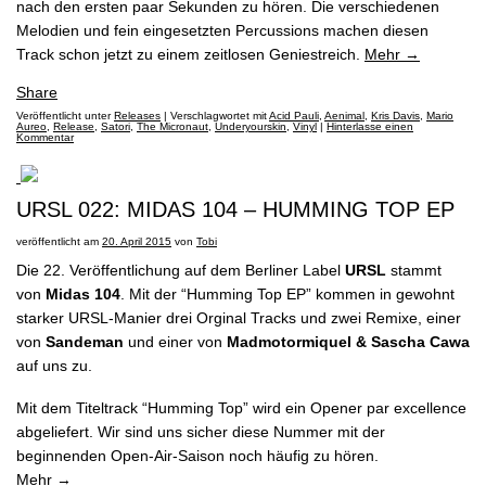
nach den ersten paar Sekunden zu hören. Die verschiedenen
Melodien und fein eingesetzten Percussions machen diesen
IMPRESSUM
Track schon jetzt zu einem zeitlosen Geniestreich.
Mehr
→
Share
DISCLAIMER
Veröffentlicht unter
Releases
|
Verschlagwortet mit
Acid Pauli
,
Aenimal
,
Kris Davis
,
Mario
Aureo
,
Release
,
Satori
,
The Micronaut
,
Underyourskin
,
Vinyl
|
Hinterlasse einen
Kommentar
URSL 022: MIDAS 104 – HUMMING TOP EP
veröffentlicht am
20. April 2015
von
Tobi
Die 22. Veröffentlichung auf dem Berliner Label
URSL
stammt
von
Midas 104
. Mit der “Humming Top EP” kommen in gewohnt
starker URSL-Manier drei Orginal Tracks und zwei Remixe, einer
von
Sandeman
und einer von
Madmotormiquel & Sascha Cawa
auf uns zu.
Mit dem Titeltrack “Humming Top” wird ein Opener par excellence
abgeliefert. Wir sind uns sicher diese Nummer mit der
beginnenden Open-Air-Saison noch häufig zu hören.
Mehr
→