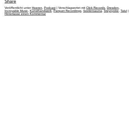
Share
Veröffentlicht unter
Hoeren
,
Podcast
|
Verschlagwortet mit
Click Records
,
Dresden
,
Incroyable Music
,
Kunsthandwerk
,
Parquet Recordings
,
Seelensauna
,
Steyoyoke
,
Talul
|
IMPRESSUM
Hinterlasse einen Kommentar
DISCLAIMER