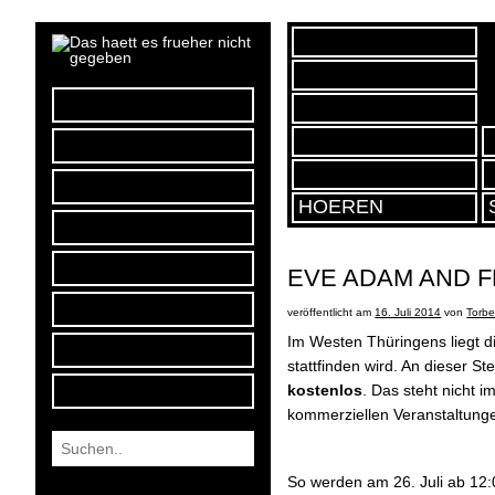
Facebook
Soundcloud
iTunes
HOEREN
Podcast
Autoren-Team
EVE ADAM AND F
Kontakt
veröffentlicht am
16. Juli 2014
von
Torb
Im Westen Thüringens liegt di
Impressum
stattfinden wird. An dieser Ste
Datenschutz
kostenlos
. Das steht nicht 
kommerziellen Veranstaltunge
So werden am 26. Juli ab 12