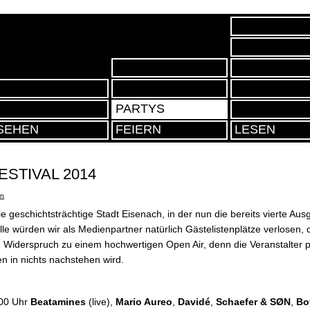
MY TOP DREI
RELEASES
TRACKS
WO WIR WA
SETS
STREET ART
CLUBS
PODCAST
BILDER
PARTYS
SEHEN
FEIERN
LESEN
ESTIVAL 2014
en
e geschichtsträchtige Stadt Eisenach, in der nun die bereits vierte Au
lle würden wir als Medienpartner natürlich Gästelistenplätze verlosen, das
im Widerspruch zu einem hochwertigen Open Air, denn die Veranstalter 
n in nichts nachstehen wird.
:00 Uhr
Beatamines
(live),
Mario Aureo
,
Davidé
,
Schaefer & SØN
,
Bo