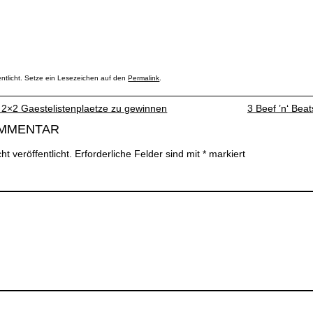
entlicht. Setze ein Lesezeichen auf den
Permalink
.
 2×2 Gaestelistenplaetze zu gewinnen
3 Beef ’n‘ Bea
OMMENTAR
t veröffentlicht.
Erforderliche Felder sind mit
*
markiert