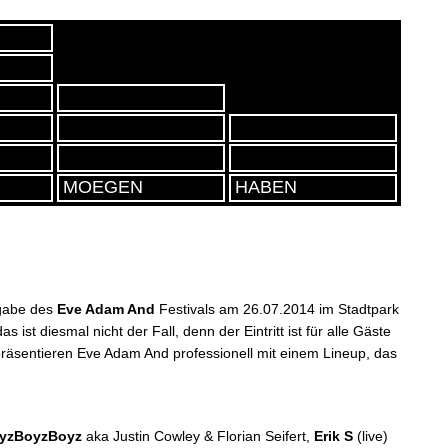
KOLUMNEN
TECHNIK
REN
NEWCOMER
AUCH SCHOEN
KUENSTLER
FREUNDE
MER
SZENE
PARTNER
SHO
MOEGEN
HABEN
sgabe des
Eve Adam And
Festivals am 26.07.2014 im Stadtpark
 ist diesmal nicht der Fall, denn der Eintritt ist für alle Gäste
präsentieren Eve Adam And professionell mit einem Lineup, das
yzBoyzBoyz
aka Justin Cowley & Florian Seifert,
Erik S
(live)