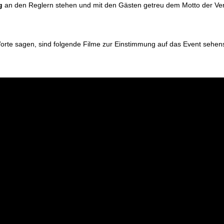
g
an den Reglern stehen und mit den Gästen getreu dem Motto der Veran
orte sagen, sind folgende Filme zur Einstimmung auf das Event sehen