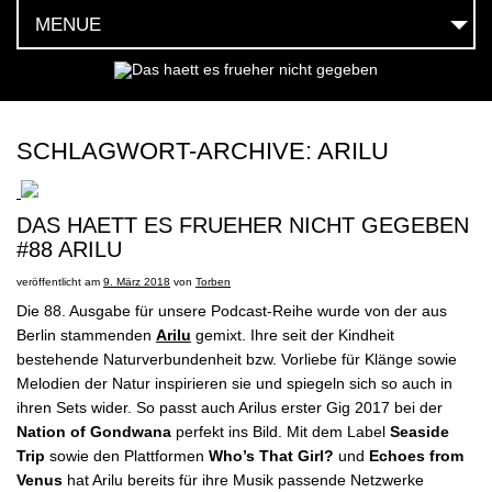
MENUE
HOEREN
SEHEN
SCHLAGWORT-ARCHIVE:
ARILU
FEIERN
DAS HAETT ES FRUEHER NICHT GEGEBEN
LESEN
#88 ARILU
MOEGEN
veröffentlicht am
9. März 2018
von
Torben
Die 88. Ausgabe für unsere Podcast-Reihe wurde von der aus
HABEN
Berlin stammenden
Arilu
gemixt. Ihre seit der Kindheit
bestehende Naturverbundenheit bzw. Vorliebe für Klänge sowie
SOCIAL
Melodien der Natur inspirieren sie und spiegeln sich so auch in
ihren Sets wider. So passt auch Arilus erster Gig 2017 bei der
Nation of Gondwana
perfekt ins Bild. Mit dem Label
Seaside
TEAM
Trip
sowie den Plattformen
Who’s That Girl?
und
Echoes from
Venus
hat Arilu bereits für ihre Musik passende Netzwerke
KONTAKT