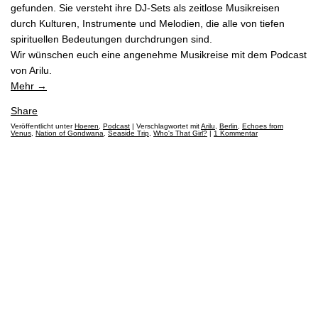
gefunden. Sie versteht ihre DJ-Sets als zeitlose Musikreisen
durch Kulturen, Instrumente und Melodien, die alle von tiefen
IMPRESSUM
spirituellen Bedeutungen durchdrungen sind.
Wir wünschen euch eine angenehme Musikreise mit dem Podcast
DISCLAIMER
von Arilu.
Mehr
→
Share
Veröffentlicht unter
Hoeren
,
Podcast
|
Verschlagwortet mit
Arilu
,
Berlin
,
Echoes from
Venus
,
Nation of Gondwana
,
Seaside Trip
,
Who's That Girl?
|
1 Kommentar