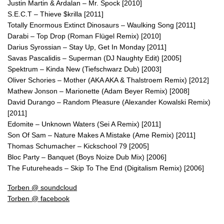
Justin Martin & Ardalan – Mr. Spock [2010]
S.E.C.T – Thieve $krilla [2011]
Totally Enormous Extinct Dinosaurs – Waulking Song [2011]
Darabi – Top Drop (Roman Flügel Remix) [2010]
Darius Syrossian – Stay Up, Get In Monday [2011]
Savas Pascalidis – Superman (DJ Naughty Edit) [2005]
Spektrum – Kinda New (Tiefschwarz Dub) [2003]
Oliver Schories – Mother (AKA AKA & Thalstroem Remix) [2012]
Mathew Jonson – Marionette (Adam Beyer Remix) [2008]
David Durango – Random Pleasure (Alexander Kowalski Remix)
[2011]
Edomite – Unknown Waters (Sei A Remix) [2011]
Son Of Sam – Nature Makes A Mistake (Ame Remix) [2011]
Thomas Schumacher – Kickschool 79 [2005]
Bloc Party – Banquet (Boys Noize Dub Mix) [2006]
The Futureheads – Skip To The End (Digitalism Remix) [2006]
Torben @ soundcloud
Torben @ facebook