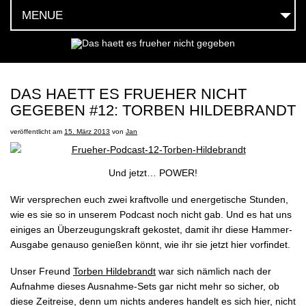
MENUE
HOEREN
SEHEN
DAS HAETT ES FRUEHER NICHT
GEGEBEN #12: TORBEN HILDEBRANDT
FEIERN
veröffentlicht am
15. März 2013
von
Jan
LESEN
MOEGEN
Und jetzt… POWER!
Wir versprechen euch zwei kraftvolle und energetische Stunden,
HABEN
wie es sie so in unserem Podcast noch nicht gab. Und es hat uns
einiges an Überzeugungskraft gekostet, damit ihr diese Hammer-
SOCIAL
Ausgabe genauso genießen könnt, wie ihr sie jetzt hier vorfindet.
TEAM
Unser Freund
Torben Hildebrandt
war sich nämlich nach der
Aufnahme dieses Ausnahme-Sets gar nicht mehr so sicher, ob
diese Zeitreise, denn um nichts anderes handelt es sich hier, nicht
KONTAKT