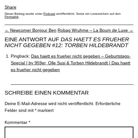
Share
Dieser Beitrag wurde unter
Podcast
veröffentlicht. Setze ein Lesezeichen auf den
Permalink
.
←
Newcomer Bonjour Ben
Robag Wruhme – La Boum de Luxe
→
EINE ANTWORT AUF
DAS HAETT ES FRUEHER
NICHT GEGEBEN #12: TORBEN HILDEBRANDT
Pingback:
Das haett es frueher nicht gegeben – Geburtstags-
Special | by 959er, Olle Susi & Torben Hildebrandt | Das haett
es frueher nicht gegeben
SCHREIBE EINEN KOMMENTAR
Deine E-Mail-Adresse wird nicht veröffentlicht.
Erforderliche
Felder sind mit
*
markiert
Kommentar
*